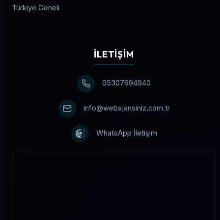
Türkiye Geneli
İLETIŞIM
05307694940
info@webajansiniz.com.tr
WhatsApp İletişim