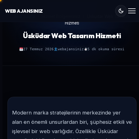
W
E
B
A
J
A
N
S
I
N
I
Z
Ana Sayfa
›
Hizmet Bölgelerimiz
›
Üsküdar Web Tasarım
Hizmeti
Üsküdar Web Tasarım Hizmeti
27 Temmuz 2026
webajansiniz
5 dk okuma süresi
Modern marka stratejilerinin merkezinde yer
alan en önemli unsurlardan biri, şüphesiz etkili ve
işlevsel bir web varlığıdır. Özellikle Üsküdar