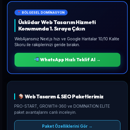
BÖLGESEL DOMİNASYON
Üsküdar Web Tasarım Hizmeti
Konumunda 1. Sıraya Çıkın
WebAjansınız Next.js hızı ve Google Haritalar 10/10 Kalite
Skoru ile rakiplerinizi geride bırakın.
WhatsApp Hızlı Teklif Al →
Web Tasarım & SEO Paketlerimiz
PRO-START, GROWTH-360 ve DOMINATION ELITE
paket avantajlarını canlı inceleyin.
Paket Özelliklerini Gör →